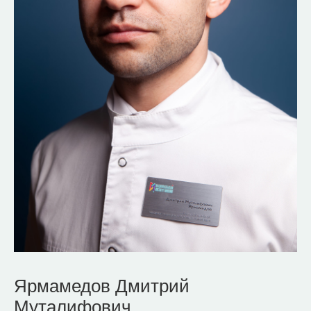
Ярмамедов Дмитрий
Муталифович